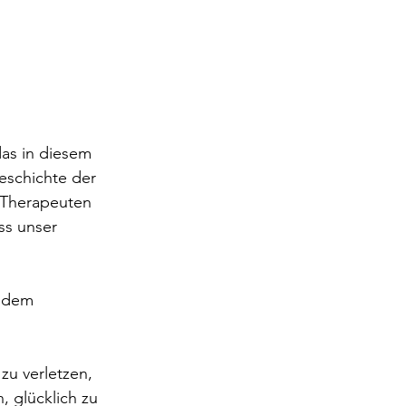
das in diesem 
eschichte der 
 Therapeuten 
ss unser 
n dem 
zu verletzen, 
 glücklich zu 