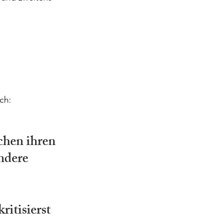
ch:
hen ihren 
ndere 
itisierst 