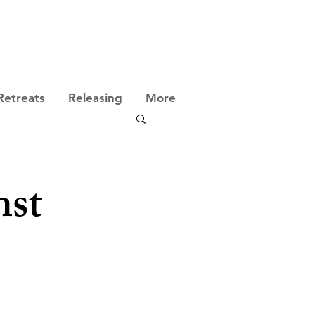
Retreats
Releasing
More
nst