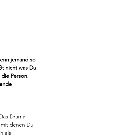
Wenn jemand so 
ßt nicht was Du 
 die Person, 
kende 
 Das Drama 
, mit denen Du 
 als 