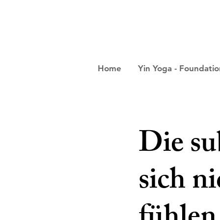
Home
Yin Yoga - Foundati
Die su
sich n
fühlen