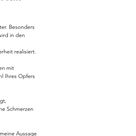
ter. Besonders 
ird in den 
heit realisiert.
n mit 
l Ihres Opfers 
gt, 
sche Schmerzen 
emeine Aussage 