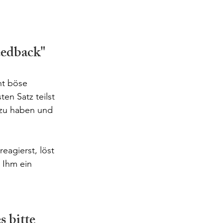
eedback"
ht böse 
en Satz teilst 
 zu haben und 
eagierst, löst 
 Ihm ein 
 bitte 